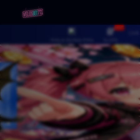
HOT
LIVE
PIALA DUNIA FIFA
SLOTS
Previous
DOWNLOAD