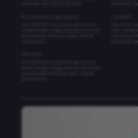
untuk bermain di SLOT DEPO 5K.
permainan popu
Game yang bertanggung jawab
Live Kasino
SLOT DEPO 5K menawarkan game online
Main di live 
terbaik dengan tanggung jawab penuh dan
akan merasaka
game fairplay. Keamanan selalu menjadi
sebenarnya. Pi
prioritas kami.
yang Anda ing
Keamanan
SLOT DEPO 5K menawarkan game online
terbaik dengan tanggung jawab penuh dan
game fairplay. Keamanan selalu menjadi
prioritas kami.