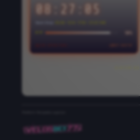
08:27:05
Neon Drop:
05:08 · 13:14 · 17:55 · 23:32 WIB
90%
RTP
LIVE UPDATING
BOT AKTIF
SISTEM B
Platform Penyedia Layanan