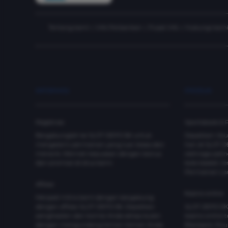
Tentang kami
|
Info Perbankan
|
Pusat Info
|
Hubungi kam
INFORMASI
PRODUK
Registrasi
Sportsbook &
Bergabunglah ke SLOT DEPO 5K untuk
Dapatkan ribu
mengalami permainan yang luar biasa dan
hari di SLOT 
menarik. Nikmati kepuasan dengan bonus
olahraga palin
dan promosi di situs kami.
bola basket, te
Permainan Lan
Afiliasi
Kasino online
Menjadi mitra kami dengan bergabung
dengan afiliasi SLOT DEPO 5K. Dapatkan
SLOT DEPO 5K
penghasilan dan komisi Anda setiap bulan
kasino online t
dengan mengundang teman-teman Anda
Blackjack, Roul