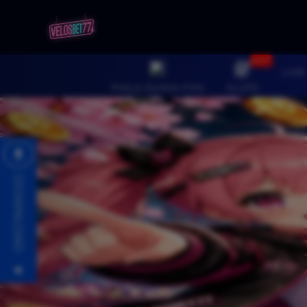
HOT
LIVE
PIALA DUNIA FIFA
SLOTS
Previous
DOWNLOAD