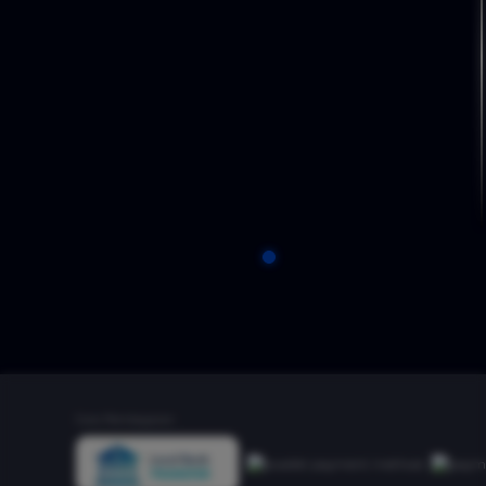
Cara Pembayaran