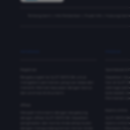
Tentang kami
|
Info Perbankan
|
Pusat Info
|
Hubungi kam
INFORMASI
PRODUK
Registrasi
Sportsbook &
Bergabunglah ke SLOT DEPO 5K untuk
Dapatkan ribu
mengalami permainan yang luar biasa dan
hari di SLOT 
menarik. Nikmati kepuasan dengan bonus
olahraga palin
dan promosi di situs kami.
bola basket, te
Permainan Lan
Afiliasi
Kasino online
Menjadi mitra kami dengan bergabung
dengan afiliasi SLOT DEPO 5K. Dapatkan
SLOT DEPO 5K
penghasilan dan komisi Anda setiap bulan
kasino online t
dengan mengundang teman-teman Anda
Blackjack, Roul