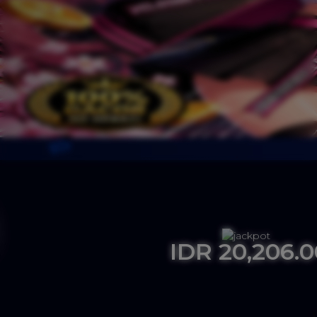
Bounty
Domino Bali
Gates of
Clash
Lucky 
Deluxe
Olympus
1000
IDR 20,206.0
1000