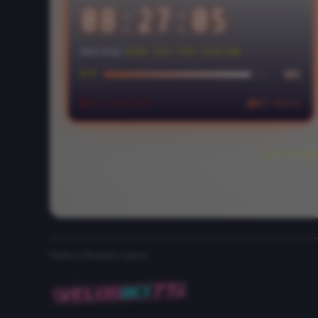
08:27:05
Neon Drop:
05:08 · 13:14 · 17:55 · 23:32 WIB
90%
RTP
LIVE UPDATING
BOT AKTIF
SISTEM B
Platform Penyedia Layanan