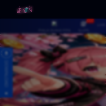
HOT
LIVE
PIALA DUNIA FIFA
SLOTS
Previous
DOWNLOAD