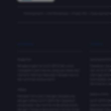
Tentang kami
|
Info Perbankan
|
Pusat Info
|
Hubungi kam
INFORMASI
PRODUK
Registrasi
Sportsbook &
Bergabunglah ke SLOT DEPO 5K untuk
Dapatkan ribu
mengalami permainan yang luar biasa dan
hari di SLOT 
menarik. Nikmati kepuasan dengan bonus
olahraga palin
dan promosi di situs kami.
bola basket, te
Permainan Lan
Afiliasi
Kasino online
Menjadi mitra kami dengan bergabung
dengan afiliasi SLOT DEPO 5K. Dapatkan
SLOT DEPO 5K
penghasilan dan komisi Anda setiap bulan
kasino online t
dengan mengundang teman-teman Anda
Blackjack, Roul