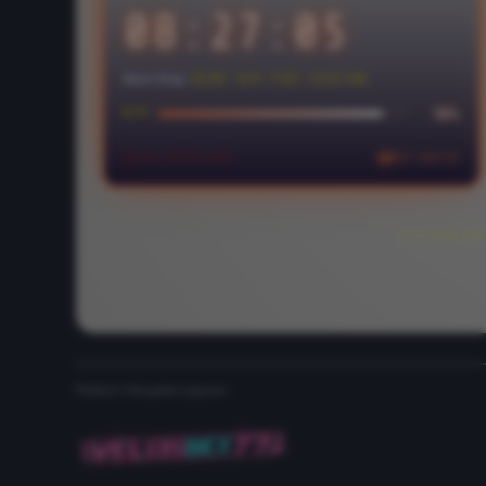
08:27:05
Neon Drop:
05:08 · 13:14 · 17:55 · 23:32 WIB
90%
RTP
LIVE UPDATING
BOT AKTIF
SISTEM B
Platform Penyedia Layanan