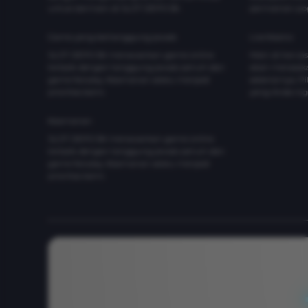
untuk bermain di SLOT DEPO 5K.
permainan popu
Game yang bertanggung jawab
Live Kasino
SLOT DEPO 5K menawarkan game online
Main di live 
terbaik dengan tanggung jawab penuh dan
akan merasaka
game fairplay. Keamanan selalu menjadi
sebenarnya. Pi
prioritas kami.
yang Anda ing
Keamanan
SLOT DEPO 5K menawarkan game online
terbaik dengan tanggung jawab penuh dan
game fairplay. Keamanan selalu menjadi
prioritas kami.