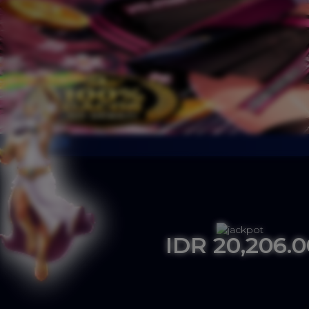
Bounty
mino
Domino Bali
Gates of
Clash
shen
Deluxe
Olympus
IDR 20,206.0
1000